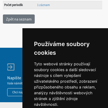
Počet periodik
1 záznam
Používáme soubory
cookies
Tyto webové stránky používají
soubory cookies a další sledovací
nástroje s cílem vylepšení
Napište nám
uživatelského prostředí, zobrazení
Vaše náměty, komentáře, připomínky a dotazy nezůstanou bez odezvy.
přizpůsobeného obsahu a reklam,
Chci napsat MKČR
analýzy návštěvnosti webových
stránek a zjištění zdroje
návštěvnosti.