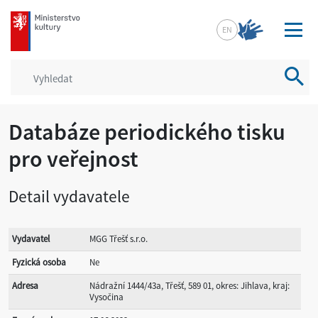
mkcr.cz
EN
Vyhled
Databáze periodického tisku
pro veřejnost
Detail vydavatele
Vydavatel
MGG Třešť s.r.o.
Fyzická osoba
Ne
Adresa
Nádražní 1444/43a, Třešť, 589 01, okres: Jihlava, kraj:
Vysočina