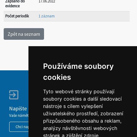
Zapsáno do
17.06.2022
evidence
Počet periodik
1 záznam
Používáme soubory
cookies
Tyto webové stránky používají
soubory cookies a další sledovací
nástroje s cílem vylepšení
Napište nám
uživatelského prostředí, zobrazení
Vaše náměty, komentáře, připomínky a dotazy nezůstanou bez odezvy.
přizpůsobeného obsahu a reklam,
Chci napsat MKČR
analýzy návštěvnosti webových
stránek a zjištění zdroje