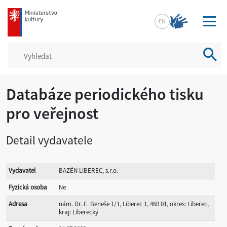
mkcr.cz
EN
Vyhled
Databáze periodického tisku
pro veřejnost
Detail vydavatele
Vydavatel
BAZÉN LIBEREC, s.r.o.
Fyzická osoba
Ne
Adresa
nám. Dr. E. Beneše 1/1, Liberec 1, 460 01, okres: Liberec,
kraj: Liberecký