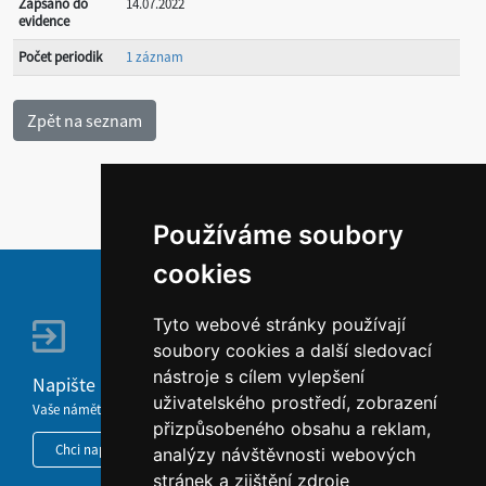
Zapsáno do
14.07.2022
evidence
Počet periodik
1 záznam
Používáme soubory
cookies
Tyto webové stránky používají
soubory cookies a další sledovací
nástroje s cílem vylepšení
Napište nám
uživatelského prostředí, zobrazení
Vaše náměty, komentáře, připomínky a dotazy nezůstanou bez odezvy.
přizpůsobeného obsahu a reklam,
Chci napsat MKČR
analýzy návštěvnosti webových
stránek a zjištění zdroje