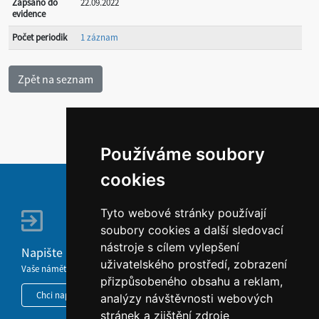
Zapsáno do
22.09.2022
evidence
Počet periodik
1 záznam
Používáme soubory
cookies
Tyto webové stránky používají
soubory cookies a další sledovací
nástroje s cílem vylepšení
Napište nám
uživatelského prostředí, zobrazení
Vaše náměty, komentáře, připomínky a dotazy nezůstanou bez odezvy.
přizpůsobeného obsahu a reklam,
Chci napsat MKČR
analýzy návštěvnosti webových
stránek a zjištění zdroje