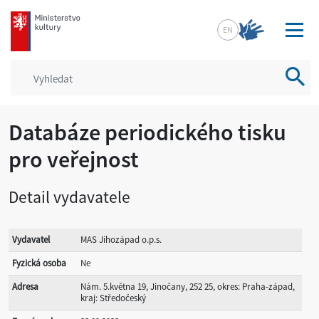
mkcr.cz
EN
Vyhled
Databáze periodického tisku
pro veřejnost
Detail vydavatele
Vydavatel
MAS Jihozápad o.p.s.
Fyzická osoba
Ne
Adresa
Nám. 5.května 19, Jinočany, 252 25, okres: Praha-západ,
kraj: Středočeský