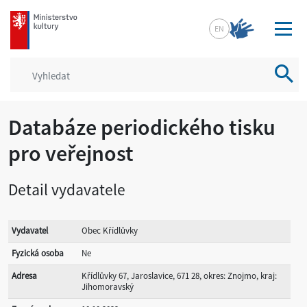
mkcr.cz
EN
Vyhled
Databáze periodického tisku
pro veřejnost
Detail vydavatele
Vydavatel
Obec Křídlůvky
Fyzická osoba
Ne
Adresa
Křídlůvky 67, Jaroslavice, 671 28, okres: Znojmo, kraj:
Jihomoravský