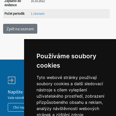
Zapsáno do
10.10.2022
evidence
Počet periodik
1 záznam
Používáme soubory
cookies
Tyto webové stránky používají
soubory cookies a další sledovací
nástroje s cílem vylepšení
Napište nám
uživatelského prostředí, zobrazení
Vaše náměty, komentáře, připomínky a dotazy nezůstanou bez odezvy.
přizpůsobeného obsahu a reklam,
Chci napsat MKČR
analýzy návštěvnosti webových
stránek a zjištění zdroje