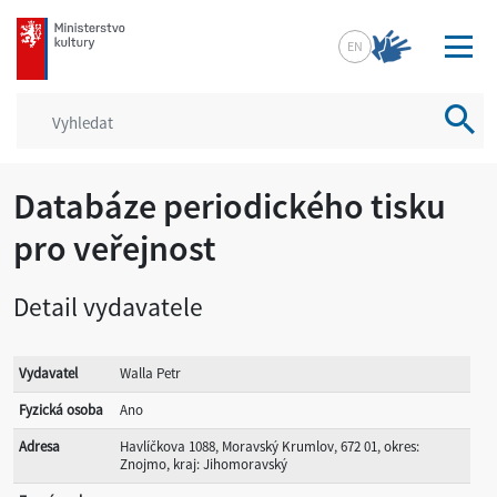
mkcr.cz
EN
Vyhled
Databáze periodického tisku
pro veřejnost
Detail vydavatele
Vydavatel
Walla Petr
Fyzická osoba
Ano
Adresa
Havlíčkova 1088, Moravský Krumlov, 672 01, okres:
Znojmo, kraj: Jihomoravský