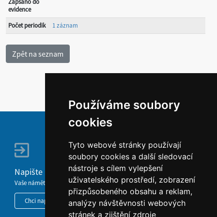
Zapsáno do
evidence
Počet periodik
1 záznam
Používáme soubory
cookies
Tyto webové stránky používají
soubory cookies a další sledovací
nástroje s cílem vylepšení
Napište nám
uživatelského prostředí, zobrazení
Vaše náměty, komentáře, připomínky a dotazy nezůstanou bez odezvy.
přizpůsobeného obsahu a reklam,
Chci napsat MKČR
analýzy návštěvnosti webových
stránek a zjištění zdroje