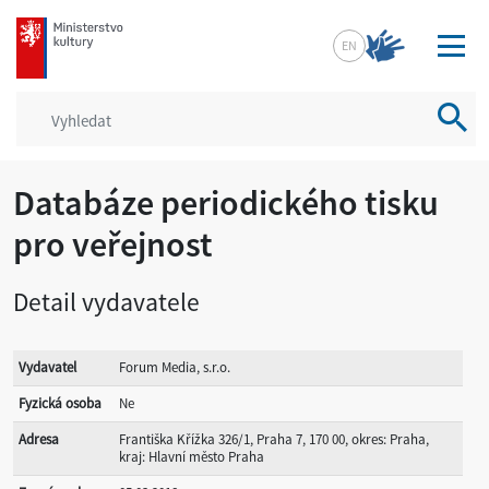
mkcr.cz
EN
Vyhled
Databáze periodického tisku
pro veřejnost
Detail vydavatele
Vydavatel
Forum Media, s.r.o.
Fyzická osoba
Ne
Adresa
Františka Křížka 326/1, Praha 7, 170 00, okres: Praha,
kraj: Hlavní město Praha