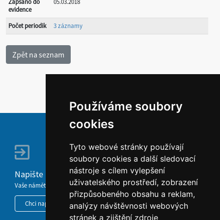
Zapsáno do
05.03.2018
evidence
Počet periodik
3 záznamy
Používáme soubory
cookies
Tyto webové stránky používají
soubory cookies a další sledovací
nástroje s cílem vylepšení
Napište nám
uživatelského prostředí, zobrazení
Vaše náměty, komentáře, připomínky a dotazy nezůstanou bez odezvy.
přizpůsobeného obsahu a reklam,
Chci napsat MKČR
analýzy návštěvnosti webových
stránek a zjištění zdroje