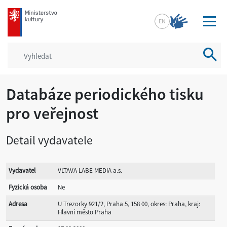
mkcr.cz
EN
Vyhled
Databáze periodického tisku
pro veřejnost
Detail vydavatele
Vydavatel
VLTAVA LABE MEDIA a.s.
Fyzická osoba
Ne
Adresa
U Trezorky 921/2, Praha 5, 158 00, okres: Praha, kraj:
Hlavní město Praha