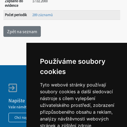
Zapsáno do
17.02.2000
evidence
Počet periodik
289 záznamů
Používáme soubory
cookies
Tyto webové stránky používají
soubory cookies a další sledovací
nástroje s cílem vylepšení
Napište nám
uživatelského prostředí, zobrazení
Vaše náměty, komentáře, připomínky a dotazy nezůstanou bez odezvy.
přizpůsobeného obsahu a reklam,
Chci napsat MKČR
analýzy návštěvnosti webových
stránek a zjištění zdroje