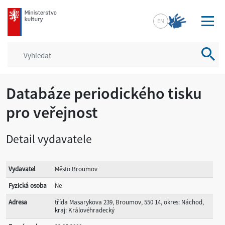
mkcr.cz
EN
Vyhled
Databáze periodického tisku
pro veřejnost
Detail vydavatele
Vydavatel
Město Broumov
Fyzická osoba
Ne
Adresa
třída Masarykova 239, Broumov, 550 14, okres: Náchod,
kraj: Královéhradecký