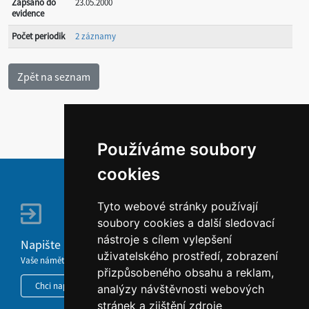
Zapsáno do
23.05.2000
evidence
Počet periodik
2 záznamy
Používáme soubory
cookies
Tyto webové stránky používají
soubory cookies a další sledovací
nástroje s cílem vylepšení
Napište nám
uživatelského prostředí, zobrazení
Vaše náměty, komentáře, připomínky a dotazy nezůstanou bez odezvy.
přizpůsobeného obsahu a reklam,
Chci napsat MKČR
analýzy návštěvnosti webových
stránek a zjištění zdroje