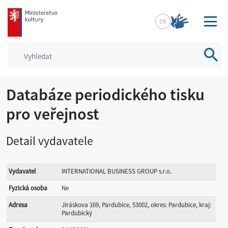
mkcr.cz
EN
Vyhled
Databáze periodického tisku
pro veřejnost
Detail vydavatele
Vydavatel
INTERNATIONAL BUSINESS GROUP s.r.o.
Fyzická osoba
Ne
Adresa
Jiráskova 169, Pardubice, 53002, okres: Pardubice, kraj:
Pardubický