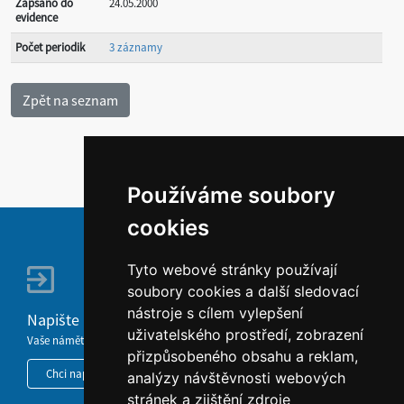
Zapsáno do
24.05.2000
evidence
Počet periodik
3 záznamy
Používáme soubory
cookies
Tyto webové stránky používají
soubory cookies a další sledovací
nástroje s cílem vylepšení
Napište nám
uživatelského prostředí, zobrazení
Vaše náměty, komentáře, připomínky a dotazy nezůstanou bez odezvy.
přizpůsobeného obsahu a reklam,
Chci napsat MKČR
analýzy návštěvnosti webových
stránek a zjištění zdroje