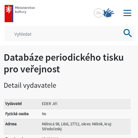
mkcr.cz
EN
Vyhled
Databáze periodického tisku
pro veřejnost
Detail vydavatele
Vydavatel
EDER Jiří
Fyzická osoba
Ne
Adresa
Mělnicá 98, Libiš, 27711, okres: Mělník, kraj:
Středočeský