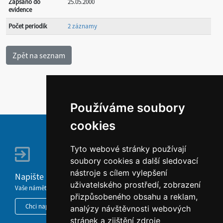
Zapsáno do
25.05.2000
evidence
Počet periodik
2 záznamy
Používáme soubory
cookies
Tyto webové stránky používají
soubory cookies a další sledovací
nástroje s cílem vylepšení
Napište nám
uživatelského prostředí, zobrazení
Vaše náměty, komentáře, připomínky a dotazy nezůstanou bez odezvy.
přizpůsobeného obsahu a reklam,
Chci napsat MKČR
analýzy návštěvnosti webových
stránek a zjištění zdroje