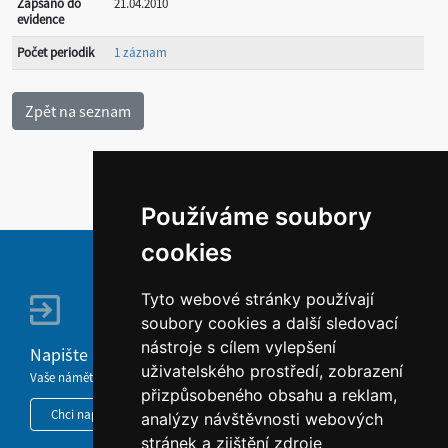
Zapsáno do
21.04.2010
evidence
Počet periodik
1 záznam
Používáme soubory
cookies
Tyto webové stránky používají
soubory cookies a další sledovací
nástroje s cílem vylepšení
Napište nám
uživatelského prostředí, zobrazení
Vaše náměty, komentáře, připomínky a dotazy nezůstanou bez odezvy.
přizpůsobeného obsahu a reklam,
Chci napsat MKČR
analýzy návštěvnosti webových
stránek a zjištění zdroje