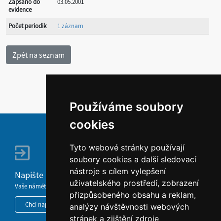
Zapsáno do
03.05.2001
evidence
Počet periodik
1 záznam
Používáme soubory
cookies
Tyto webové stránky používají
soubory cookies a další sledovací
nástroje s cílem vylepšení
Napište nám
uživatelského prostředí, zobrazení
Vaše náměty, komentáře, připomínky a dotazy nezůstanou bez odezvy.
přizpůsobeného obsahu a reklam,
Chci napsat MKČR
analýzy návštěvnosti webových
stránek a zjištění zdroje