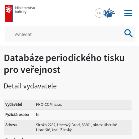
mkcr.cz
EN
Vyhled
Databáze periodického tisku
pro veřejnost
Detail vydavatele
Vydavatel
PRO-COM, s.r.o.
Fyzická osoba
Ne
Adresa
Široká 2282, Uherský Brod, 68801, okres: Uherské
Hradiště, kraj: Zlínský