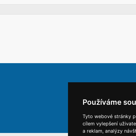
Používáme sou
Tyto webové stránky po
cílem vylepšení uživat
a reklam, analýzy návš