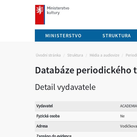
mkcr.cz
MINISTERSTVO
STRUKTURA
Úvodní stránka
Struktura
Média a audiovize
Periodi
Databáze periodického t
Detail vydavatele
Vydavatel
ACADEMIA,
Fyzická osoba
Ne
Adresa
Vodičkova 
Zapsáno do evidence