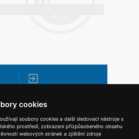
Napište nám
Vaše náměty, komentáře, připomínky a
bory cookies
dotazy nezůstanou bez odezvy.
Chci napsat MKČR
užívají soubory cookies a další sledovací nástroje s
elského prostředí, zobrazení přizpůsobeného obsahu
těvnosti webových stránek a zjištění zdroje