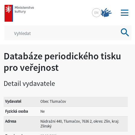
mkcr.cz
EN
Vyhled
Databáze periodického tisku
pro veřejnost
Detail vydavatele
Vydavatel
Obec Tlumačov
Fyzická osoba
Ne
Adresa
Nádražní 440, Tlumačov, 7636 2, okres: Zlín, kraj:
Zlínský