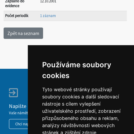
Zapsáno do
12.10.2001
evidence
Počet periodik
1 záznam
Používáme soubory
cookies
Tyto webové stránky používají
soubory cookies a další sledovací
nástroje s cílem vylepšení
Napište nám
uživatelského prostředí, zobrazení
Vaše náměty, komentáře, připomínky a dotazy nezůstanou bez odezvy.
přizpůsobeného obsahu a reklam,
Chci napsat MKČR
analýzy návštěvnosti webových
stránek a zjištění zdroje