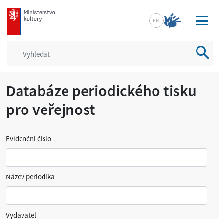
mkcr.cz
EN
Vyhled
Databáze periodického tisku
pro veřejnost
Evidenční číslo
Název periodika
Vydavatel