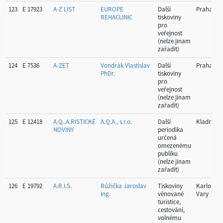
123
E 17923
A-Z LIST
EUROPE
Další
Praha
REHACLINIC
tiskoviny
pro
veřejnost
(nelze jinam
zařadit)
124
E 7536
A-ZET
Vondrák Vlastislav
Další
Praha
PhDr.
tiskoviny
pro
veřejnost
(nelze jinam
zařadit)
125
E 12418
A.Q..A.RISTICKÉ
A.Q.A., s.r.o.
Další
Kladno
NOVINY
periodika
určená
omezenému
publiku
(nelze jinam
zařadit)
126
E 19792
A.R.I.S.
Růžička Jaroslav
Tiskoviny
Karlovy
Ing.
věnované
Vary
turistice,
cestování,
volnému