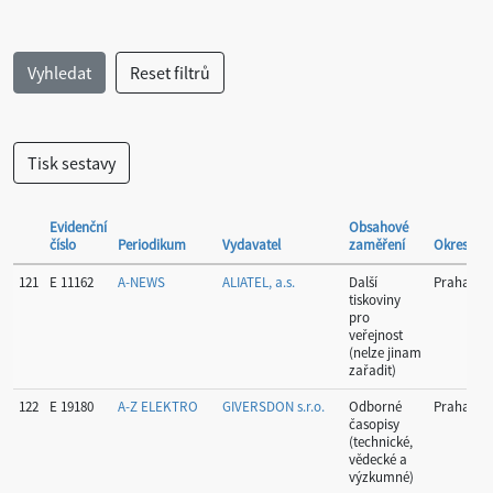
Evidenční
Obsahové
číslo
Periodikum
Vydavatel
zaměření
Okres
121
E 11162
A-NEWS
ALIATEL, a.s.
Další
Praha
tiskoviny
pro
veřejnost
(nelze jinam
zařadit)
122
E 19180
A-Z ELEKTRO
GIVERSDON s.r.o.
Odborné
Praha
časopisy
(technické,
vědecké a
výzkumné)