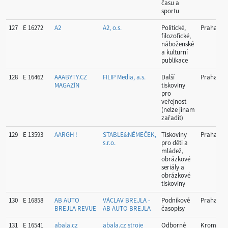
času a
sportu
127
E 16272
A2
A2, o.s.
Politické,
Praha
filozofické,
náboženské
a kulturní
publikace
128
E 16462
AAABYTY.CZ
FILIP Media, a.s.
Další
Praha
MAGAZÍN
tiskoviny
pro
veřejnost
(nelze jinam
zařadit)
129
E 13593
AARGH !
STABLE&NĚMEČEK,
Tiskoviny
Praha
s.r.o.
pro děti a
mládež,
obrázkové
seriály a
obrázkové
tiskoviny
130
E 16858
AB AUTO
VÁCLAV BREJLA -
Podnikové
Praha
BREJLA REVUE
AB AUTO BREJLA
časopisy
131
E 16541
abala.cz
abala.cz stroje
Odborné
Kroměříž