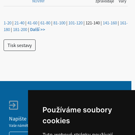
NOVINY
zpravodaje
Vary
1-20
|
21-40
|
41-60
|
61-80
|
81-100
|
101-120
|
121-140
|
141-160
|
161-
180
|
181-200
|
Další >>
Používáme soubory
Napište nám
cookies
Vaše náměty, komentáře, připomínky a dotazy nezůstanou bez odezvy.
Tyto webové stránky používají