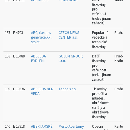
tiskoviny
pro
veřejnost
(nelze jinam
zařadit)
137
E 4703
ABC, časopis
CZECH NEWS
Populárně
Praha
generace XXI.
CENTER a.s.
vědecké a
století
technické
tiskoviny
138
E 13488
ABECEDA
GOLEM GROUP,
Další
Hradec
BYDLENÍ
s.r.o.
tiskoviny
Králové
pro
veřejnost
(nelze jinam
zařadit)
139
E 19336
ABECEDA NENÍ
Tappa s.r.o.
Tiskoviny
Praha
VĚDA
pro děti a
mládež,
obrázkové
seriály a
obrázkové
tiskoviny
140
E 17918
ABERTAMSKÉ
Město Abertamy
Obecní
Karlovy