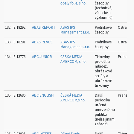
obaly folie, s.r.o.
časopisy
(technické,
vědecké a
výzkumné)
132
E 18292
ABAS REPORT
ABAS IPS
Podnikové
Ostrava
Management s.r.o.
časopisy
133
E 18291
ABAS REVUE
ABAS IPS
Podnikové
Ostrava
Management s.r.o.
časopisy
134
E 13776
ABC JUNIOR
ČESKÁ MEDIA
Tiskoviny
Praha
AMERCOM, s.r.o.
pro děti a
mládež,
obrázkové
seriály a
obrázkové
tiskoviny
135
E 12686
ABC ENGLISH
ČESKÁ MEDIA
Další
Praha
AMERCOM,s.r.o.
periodika
určená
omezenému
publiku
(nelze jinam
zařadit)
136
E 23821
ABC INZERT
Pěkný Denis
Další
Tábor