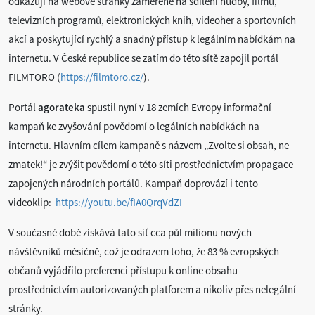
odkazují na webové stránky zaměřené na sdílení hudby, filmů,
televizních programů, elektronických knih, videoher a sportovních
akcí a poskytující rychlý a snadný přístup k legálním nabídkám na
internetu. V České republice se zatím do této sítě zapojil portál
FILMTORO (
https://filmtoro.cz/
).
Portál
agorateka
spustil nyní v 18 zemích Evropy informační
kampaň ke zvyšování povědomí o legálních nabídkách na
internetu. Hlavním cílem kampaně s názvem „Zvolte si obsah, ne
zmatek!“ je zvýšit povědomí o této síti prostřednictvím propagace
zapojených národních portálů. Kampaň doprovází i tento
videoklip:
https://youtu.be/fIA0QrqVdZI
V současné době získává tato síť cca půl milionu nových
návštěvníků měsíčně, což je odrazem toho, že 83 % evropských
občanů vyjádřilo preferenci přístupu k online obsahu
prostřednictvím autorizovaných platforem a nikoliv přes nelegální
stránky.