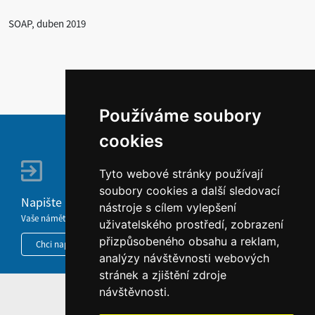
SOAP, duben 2019
Používáme soubory
cookies
Tyto webové stránky používají
soubory cookies a další sledovací
Napište nám
nástroje s cílem vylepšení
Vaše náměty, komentáře, připomínky a dotazy nezůstanou bez odezvy.
uživatelského prostředí, zobrazení
přizpůsobeného obsahu a reklam,
Chci napsat MKČR
analýzy návštěvnosti webových
stránek a zjištění zdroje
návštěvnosti.
HOME