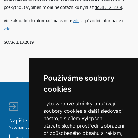
poskytnout vyplněním online dotazníku nyní až
do 31. 12. 2019
.
Více aktuálních informací naleznete
zde
a původní informace i
zde
.
SOAP, 1.10.2019
Používáme soubory
cookies
Tyto webové stránky používají
soubory cookies a další sledovací
nástroje s cílem vylepšení
Napište nám
uživatelského prostředí, zobrazení
Vaše náměty, komentáře, připomínky a dotazy nezůstanou bez odezvy.
přizpůsobeného obsahu a reklam,