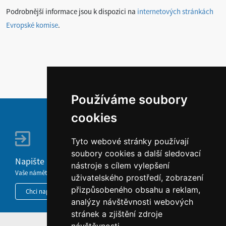
Podrobnější informace jsou k dispozici na
internetových stránkách
Evropské komise
.
Používáme soubory
cookies
Tyto webové stránky používají
soubory cookies a další sledovací
Napište nám
nástroje s cílem vylepšení
Vaše náměty, komentáře, připomínky a dotazy nezůstanou bez odezvy.
uživatelského prostředí, zobrazení
přizpůsobeného obsahu a reklam,
Chci napsat MKČR
analýzy návštěvnosti webových
stránek a zjištění zdroje