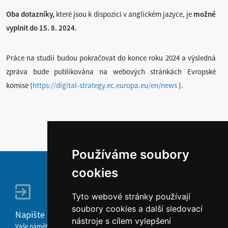
Oba dotazníky,
které jsou k dispozici v anglickém jazyce, je
možné
vyplnit do 15. 8. 2024.
Práce na studii budou pokračovat do konce roku 2024 a výsledná
zpráva bude publikována na webových stránkách Evropské
komise (
https://digital-strategy.ec.europa.eu/en/news
).
Používáme soubory
cookies
Tyto webové stránky používají
soubory cookies a další sledovací
Napište nám
nástroje s cílem vylepšení
Vaše náměty, komentáře, připomínky a dotazy nezůstanou bez odezvy.