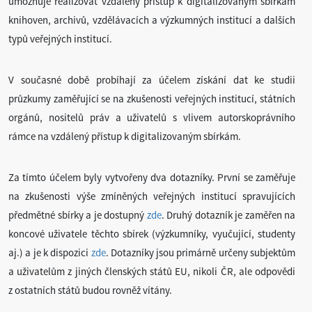
umožňuje realizovat vzdálený přístup k digitalizovaným sbírkám
knihoven, archivů, vzdělávacích a výzkumných institucí a dalších
typů veřejných institucí.
V současné době probíhají za účelem získání dat ke studii
průzkumy zaměřující se na zkušenosti veřejných institucí, státních
orgánů, nositelů práv a uživatelů s vlivem autorskoprávního
rámce na vzdálený přístup k digitalizovaným sbírkám.
Za tímto účelem byly vytvořeny dva dotazníky. První se zaměřuje
na zkušenosti výše zmíněných veřejných institucí spravujících
předmětné sbírky a je dostupný
zde
. Druhý dotazník je zaměřen na
koncové uživatele těchto sbírek (výzkumníky, vyučující, studenty
aj.) a je k dispozici
zde
. Dotazníky jsou primárně určeny subjektům
a uživatelům z jiných členských států EU, nikoli ČR, ale odpovědi
z ostatních států budou rovněž vítány.