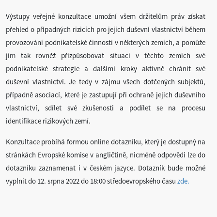
Výstupy veřejné konzultace umožní všem držitelům práv získat
přehled o případných rizicích pro jejich duševní vlastnictví během
provozování podnikatelské činnosti v některých zemích, a pomůže
jim tak rovněž přizpůsobovat situaci v těchto zemích své
podnikatelské strategie a dalšími kroky aktivně chránit své
duševní vlastnictví. Je tedy v zájmu všech dotčených subjektů,
případně asociací, které je zastupují při ochraně jejich duševního
vlastnictví, sdílet své zkušenosti a podílet se na procesu
identifikace rizikových zemí.
Konzultace probíhá formou online dotazníku, který je dostupný na
stránkách Evropské komise v angličtině, nicméně odpovědi lze do
dotazníku zaznamenat i v českém jazyce. Dotazník bude možné
vyplnit do 12. srpna 2022 do 18:00 středoevropského času
zde.