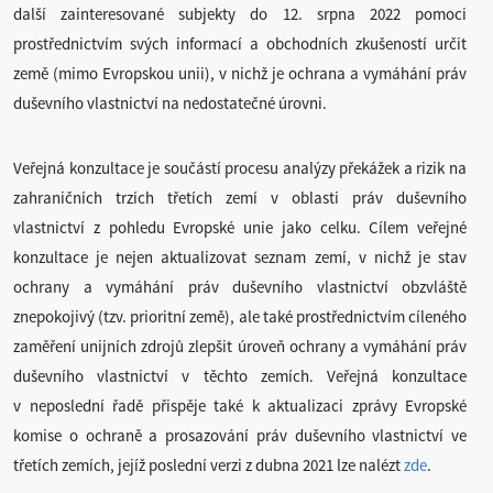
další zainteresované subjekty do 12. srpna 2022 pomoci
prostřednictvím svých informací a obchodních zkušeností určit
země (mimo Evropskou unii), v nichž je ochrana a vymáhání práv
duševního vlastnictví na nedostatečné úrovni.
Veřejná konzultace je součástí procesu analýzy překážek a rizik na
zahraničních trzích třetích zemí v oblasti práv duševního
vlastnictví z pohledu Evropské unie jako celku. Cílem veřejné
konzultace je nejen aktualizovat seznam zemí, v nichž je stav
ochrany a vymáhání práv duševního vlastnictví obzvláště
znepokojivý (tzv. prioritní země), ale také prostřednictvím cíleného
zaměření unijních zdrojů zlepšit úroveň ochrany a vymáhání práv
duševního vlastnictví v těchto zemích. Veřejná konzultace
v neposlední řadě přispěje také k aktualizaci zprávy Evropské
komise o ochraně a prosazování práv duševního vlastnictví ve
třetích zemích, jejíž poslední verzi z dubna 2021 lze nalézt
zde
.