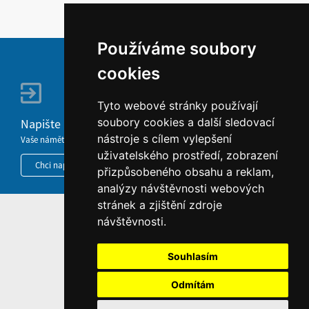
Používáme soubory
cookies
Tyto webové stránky používají
soubory cookies a další sledovací
Napište nám
nástroje s cílem vylepšení
Vaše náměty, komentáře, připomínky a dotazy nezůstanou bez odezvy.
uživatelského prostředí, zobrazení
Chci napsat MKČR
přizpůsobeného obsahu a reklam,
analýzy návštěvnosti webových
stránek a zjištění zdroje
HOME
návštěvnosti.
INFORMACE O WEBU
Souhlasím
Odmítám