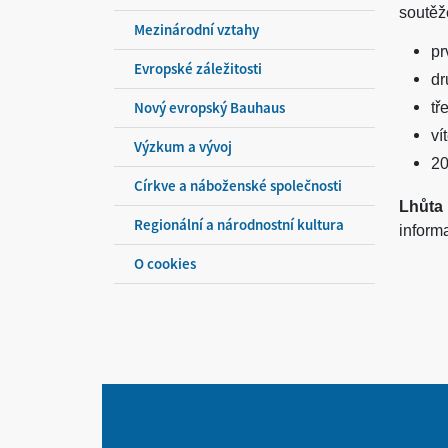
soutěže
Mezinárodní vztahy
pr
Evropské záležitosti
dr
Nový evropský Bauhaus
tř
ví
Výzkum a vývoj
20
Církve a náboženské společnosti
Lhůta 
Regionální a národnostní kultura
inform
O cookies