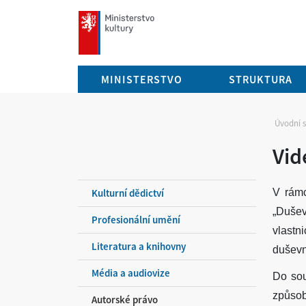
mkcr.cz
MINISTERSTVO
STRUKTURA
Úvodní 
Vid
Kulturní dědictví
V rám
„Dušev
Profesionální umění
vlastn
Literatura a knihovny
duševn
Média a audiovize
Do sou
způsob
Autorské právo