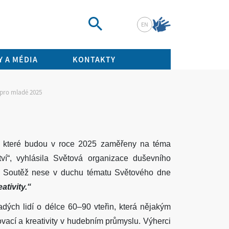
EN
Vyhledat
 A MÉDIA
KONTAKTY
 pro mladé 2025
, které budou v roce 2025 zaměřeny na téma
tví“, vyhlásila Světová organizace duševního
Soutěž nese v duchu tématu Světového dne
ativity.“
dých lidí o délce 60–90 vteřin, která nějakým
ovací a kreativity v hudebním průmyslu. Výherci