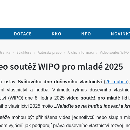
DOTACE
KKO
NPO
NOVINKY
stránka
Struktura
Autorské právo
Archiv informací
Video soutěž WIPO
eo soutěž WIPO pro mladé 2025
ci oslav
Světového dne duševního vlastnictv
í (
26. duben
)
ní vlastnictví a hudba: Vnímejte rytmus duševního vlastnic
ictví (WIPO) dne 8. ledna 2025
video soutěž pro mladé lidi.
ího vlastnictví 2025 motto
„Nalaďte se na hudbu inovací a kre
těže mohou být přihlášena videa jednotlivců nebo skupin mla
em vyjádří, jak podporují práva duševního vlastnictví rozvoj in