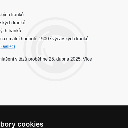
ských franků
rských franků
kých franků
 v maximální hodnotě 1500 švýcarských franků
e WIPO
yhlášení vítězů proběhne 25. dubna 2025. Více
bory cookies