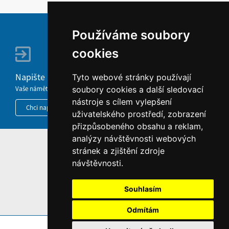
Používáme soubory
cookies
Napište nám
Tyto webové stránky používají
Vaše náměty, komentáře, připomínky a dotazy nezůstanou bez odezvy.
soubory cookies a další sledovací
nástroje s cílem vylepšení
Chci napsat MKČR
uživatelského prostředí, zobrazení
přizpůsobeného obsahu a reklam,
analýzy návštěvnosti webových
HOME
stránek a zjištění zdroje
návštěvnosti.
INFORMACE O WEBU
Souhlasím
Odmítám