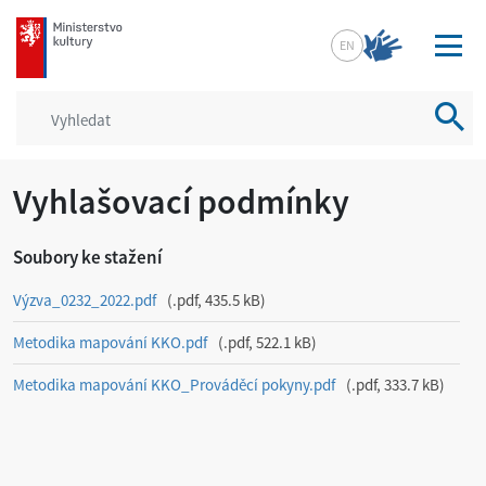
mkcr.cz
EN
Vyhled
Vyhlašovací podmínky
Soubory ke stažení
Výzva_0232_2022.pdf
.pdf, 435.5 kB
Metodika mapování KKO.pdf
.pdf, 522.1 kB
Metodika mapování KKO_Prováděcí pokyny.pdf
.pdf, 333.7 kB