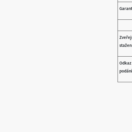
Garant
Zveřej
stažen
Odkaz 
podání