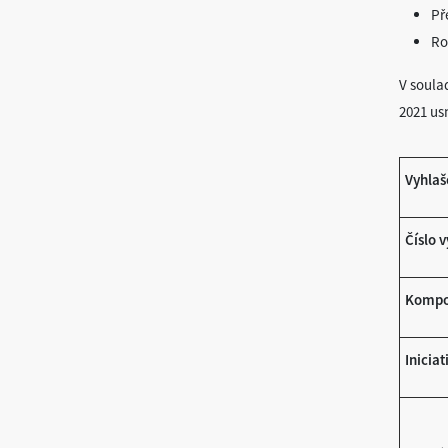
Př
Ro
V soula
2021 us
Vyhlaš
Číslo 
Kompo
Iniciat