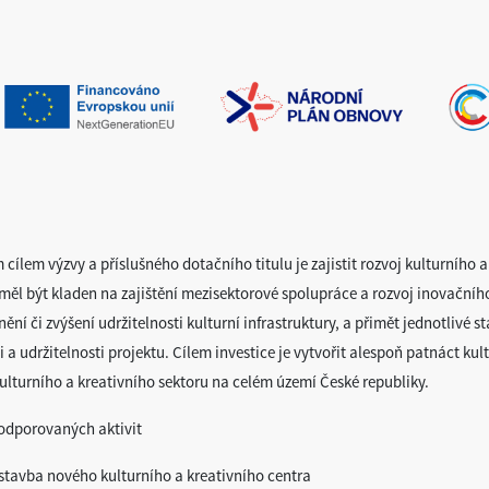
 cílem výzvy a příslušného dotačního titulu je zajistit rozvoj kulturního
 měl být kladen na zajištění mezisektorové spolupráce a rozvoj inovačníh
nění či zvýšení udržitelnosti kulturní infrastruktury, a přimět jednotlivé
i a udržitelnosti projektu. Cílem investice je vytvořit alespoň patnáct kul
kulturního a kreativního sektoru na celém území České republiky.
odporovaných aktivit
stavba nového kulturního a kreativního centra