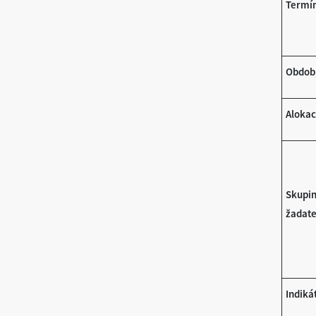
Termín
Období
Aloka
Skupi
žadate
Indiká