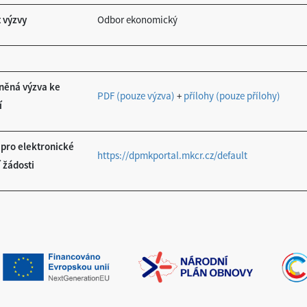
 výzvy
Odbor ekonomický
něná výzva ke
PDF (pouze výzva)
+
přílohy (pouze přílohy)
í
pro elektronické
https://dpmkportal.mkcr.cz/default
 žádosti