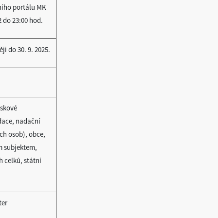
ního portálu MK
2 do 23:00 hod.
i do 30. 9. 2025.
iskové
adace, nadační
ch osob), obce,
m subjektem,
celků, státní
ter