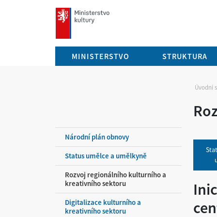
mkcr.cz
MINISTERSTVO
STRUKTURA
Úvodní 
Roz
Národní plán obnovy
Sta
Status umělce a umělkyně
Rozvoj regionálního kulturního a
kreativního sektoru
Ini
Digitalizace kulturního a
cen
kreativního sektoru