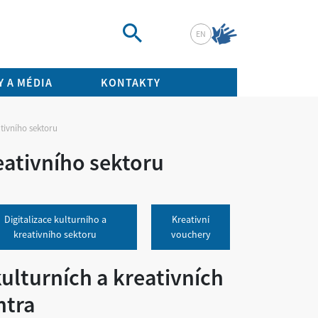
EN
Vyhledat
 A MÉDIA
KONTAKTY
tivního sektoru
eativního sektoru
Digitalizace kulturního a
Kreativní
kreativního sektoru
vouchery
kulturních a kreativních
ntra