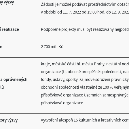
y výzvy
Žádosti je možné podávat prostřednictvím dotač
v období od 11. 7. 2022 od 15:00 hod. do 12. 9. 202
 realizace
Podpořené projekty musí být realizovány nejpozděj
ce
2 700 mil. Kč
kraje, městské části hl. města Prahy, nestátní nez
organizace (tj. obecně prospěšné společnosti, n
na oprávněných
fondy, ústavy, spolky, zájmové sdružení právnický
lů
obchodní společnosti vlastněné ze 100 % veřejný
příspěvkové organizace Územních samosprávných 
příspěvkové organizace
tory výzvy
Vytvoření alespoň 15 kulturních a kreativních cen