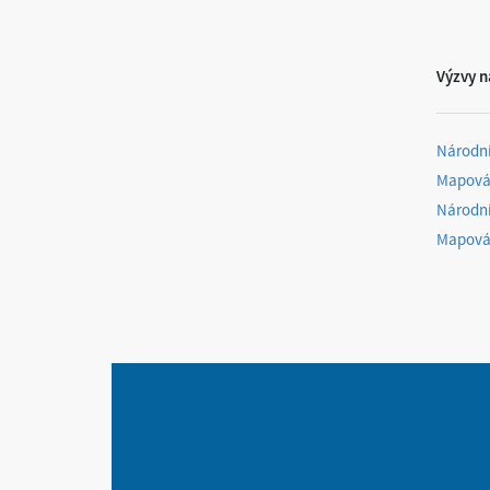
Výzvy n
Národní
Mapován
Národn
Mapován