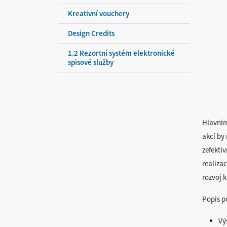
Kreativní vouchery
Design Credits
1.2 Rezortní systém elektronické
spisové služby
Hlavním
akcí by
zefektiv
realizac
rozvoj 
Popis p
Vý