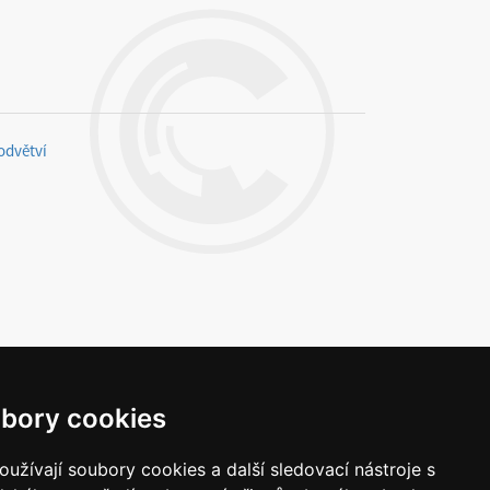
odvětví
bory cookies
Napište nám
užívají soubory cookies a další sledovací nástroje s
Vaše náměty, komentáře, připomínky a