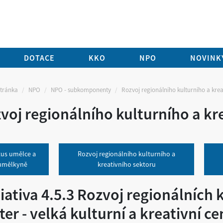
DOTACE
KKO
NPO
NOVINKY
stránka
NPO
NPO - subkomponenty
Rozvoj regionálního kulturního a krea
voj regionálního kulturního a kr
tus umělce a
Rozvoj regionálního kulturního a
umělkyně
kreativního sektoru
ciativa 4.5.3 Rozvoj regionálních 
ter - velká kulturní a kreativní ce