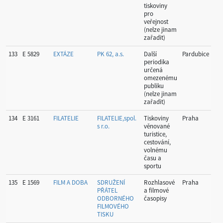
tiskoviny
pro
veřejnost
(nelze jinam
zařadit)
133
E 5829
EXTÁZE
PK 62, a.s.
Další
Pardubice
Par
periodika
určená
omezenému
publiku
(nelze jinam
zařadit)
134
E 3161
FILATELIE
FILATELIE,spol.
Tiskoviny
Praha
Hla
s r.o.
věnované
Pr
turistice,
cestování,
volnému
času a
sportu
135
E 1569
FILM A DOBA
SDRUŽENÍ
Rozhlasové
Praha
Hla
PŘÁTEL
a filmové
Pr
ODBORNÉHO
časopisy
FILMOVÉHO
TISKU