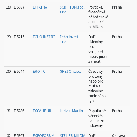
128
E 5687
EFFATHA
SCRIPTUM,spol.
Politické,
Praha
Hla
s r.o.
filozofické,
Pr
náboženské
a kulturní
publikace
129
E 5215
ECHO INZERT
Echo Inzert
Další
Praha
Hla
s.r.o.
tiskoviny
Pr
pro
veřejnost
(nelze jinam
zařadit)
130
E 5244
EROTIC
GRESO, s.r.o.
Časopisy
Praha
Hla
pro ženy
Pr
nebo pro
muže a
tiskoviny
rodinného
typu
131
E 5786
EXCALIBUR
Ludvík, Martin
Populárně
Praha
Hla
vědecké a
Pr
technické
tiskoviny
132
E 5867
EXPOFORUM
ATELIER MILATA
Další
Ostrava
Mor