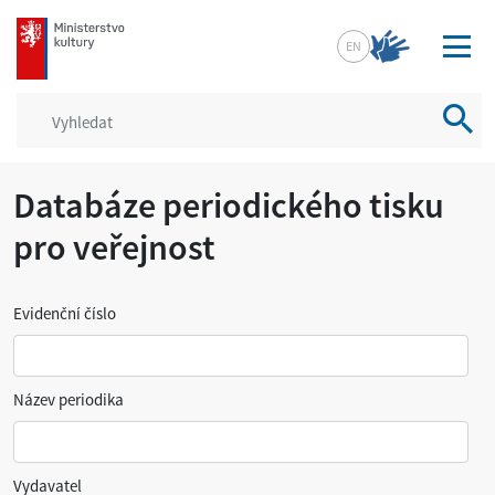
mkcr.cz
EN
Vyhled
Databáze periodického tisku
pro veřejnost
Evidenční číslo
Název periodika
Vydavatel