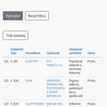
Evidenční
Obsahové
číslo
Periodikum
Vydavatel
zaměření
Okres
Kra
121
E 195
ELEKTRO
FCC
Populárně
Praha
Hla
PUBLIC,s.r.o.
vědecké a
Pr
technické
tiskoviny
122
E 2241
ELÁN
SDRUŽENÍ
Orgány
Praha
Hla
ZDRAVOTNĚ
odborů,
Pr
POSTIŽENÝCH
politických
V ČESKÉ
stran,
REPUBLICE
spolků atd.
123
E 5147
ELEKTRONIKA
Internet Info
Odborné
Praha
Hla