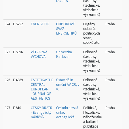
DG, a. s.
časopisy
Pr
(technické,
vědecké a
výzkumné)
124
E 5252
ENERGETIK
ODBOROVÝ
Orgány
Praha
Hla
SVAZ
odborů,
Pr
ENERGETIKŮ
politických
stran,
spolků atd.
125
E 5096
VÝTVARNÁ
Univerzita
Odborné
Praha
Hla
VÝCHOVA
Karlova
časopisy
Pr
(technické,
vědecké a
výzkumné)
126
E 4889
ESTETIKA:THE
Ústav dějin
Odborné
Praha
Hla
CENTRAL
umění AV ČR, v.
časopisy
Pr
EUROPEAN
v. i.
(technické,
JOURNAL OF
vědecké a
AESTHETICS
výzkumné)
127
E 810
ČESKÝ BRATR
Českobratrská
Politické,
Praha
Hla
- Evangelický
církev
filozofické,
Pr
měsíčník
evangelická
náboženské
a kulturní
publikace