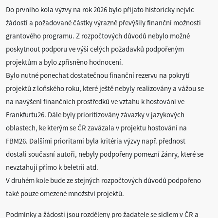
Do prvního kola výzvy na rok 2026 bylo přijato historicky nejvíc
žádostí a požadované částky výrazně převýšily finanční možnosti
grantového programu. Z rozpočtových důvodů nebylo možné
poskytnout podporu ve výši celých požadavků podpořeným
projektům a bylo zpřísněno hodnocení.
Bylo nutné ponechat dostatečnou finanční rezervu na pokrytí
projektů z loňského roku, které ještě nebyly realizovány a vážou se
na navýšení finančních prostředků ve vztahu k hostování ve
Frankfurtu26. Dále byly prioritizovány závazky v jazykových
oblastech, ke kterým se ČR zavázala v projektu hostování na
FBM26. Dalšími prioritami byla kritéria výzvy např. přednost
dostali současní autoři, nebyly podpořeny pomezní žánry, které se
nevztahují přímo k beletrii atd.
V druhém kole bude ze stejných rozpočtových důvodů podpořeno
také pouze omezené množství projektů.
Podmínky a žádosti jsou rozděleny pro žadatele se sídlem v ČR a