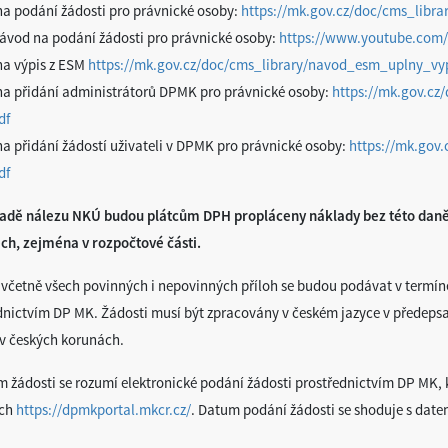
a podání žádosti pro právnické osoby:
https://mk.gov.cz/doc/cms_libra
ávod na podání žádosti pro právnické osoby:
https://www.youtube.com
a výpis z ESM
https://mk.gov.cz/doc/cms_library/navod_esm_uplny_vy
a přidání administrátorů DPMK pro právnické osoby:
https://mk.gov.cz
df
a přidání žádostí uživateli v DPMK pro právnické osoby:
https://mk.gov.
df
adě nálezu NKÚ budou plátcům DPH propláceny náklady bez této daně. 
ch, zejména v rozpočtové části.
 včetně všech povinných i nepovinných příloh se budou podávat v termí
dnictvím DP MK. Žádosti musí být zpracovány v českém jazyce v předeps
v českých korunách.
 žádosti se rozumí elektronické podání žádosti prostřednictvím DP MK,
ách
https://dpmkportal.mkcr.cz/
. Datum podání žádosti se shoduje s date