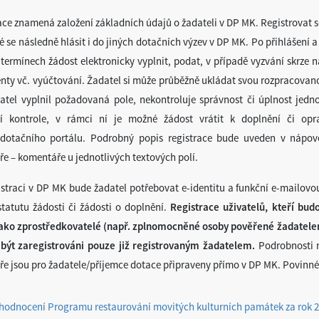
ace znamená založení základních údajů o žadateli v DP MK. Registrovat s
é se následně hlásit i do jiných dotačních výzev v DP MK. Po přihlášení a
termínech žádost elektronicky vyplnit, podat, v případě vyzvání skrze
ty vč. vyúčtování. Žadatel si může průběžně ukládat svou rozpracovanou
atel vyplnil požadovaná pole, nekontroluje správnost či úplnost jedn
ní kontrole, v rámci ní je možné žádost vrátit k doplnění či op
dotačního portálu. Podrobný popis registrace bude uveden v nápov
ře – komentáře u jednotlivých textových polí.
istraci v DP MK bude žadatel potřebovat e-identitu a funkční e-mailovo
tatutu žádosti či žádosti o doplnění.
Registrace uživatelů, kteří bud
ako zprostředkovatelé (např. zplnomocněné osoby pověřené žadatelem 
ýt zaregistrováni pouze již registrovaným žadatelem.
Podrobnosti n
ře jsou pro žadatele/příjemce dotace připraveny přímo v DP MK. Povinné p
hodnocení Programu restaurování movitých kulturních památek za rok 