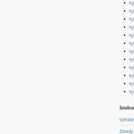
Vy
Vy
Vy
Vy
Vy
Vy
Vy
Vy
Vy
Vy
Vy
Vy
Soubor
Vyhláše
Zásady 