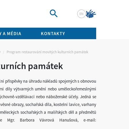
EN
Vyhledat
 A MÉDIA
KONTAKTY
y
Program restaurování movitých kulturních památek
turních památek
ční příspěvky na úhradu nákladů spojených s obnovou
ými díly výtvarných umění nebo uměleckořemeslnými
výchovně-vzdělávací nebo náboženské účely. Jedná se
věsné obrazy, sochařská díla, kostelní lavice, varhany
 uměleckých sochařských a malířských děl a předmětů
 je Mgr. Barbora Vávrová Hanušová, e-mail: