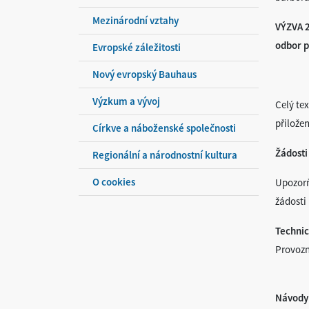
Mezinárodní vztahy
VÝZVA 2
odbor p
Evropské záležitosti
Nový evropský Bauhaus
Výzkum a vývoj
Celý te
přilože
Církve a náboženské společnosti
Žádosti
Regionální a národnostní kultura
O cookies
Upozorň
žádosti
Techni
Provozní
Návody 