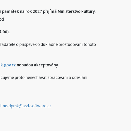
 památek na rok 2027 přijímá Ministerstvo kultury,
od
4:00).
e žadatele o příspěvek o důkladné prostudování tohoto
k.gov.cz
nebudou akceptovány.
ručujeme proto nenechávat zpracování a odeslání
tline-dpmk@asd-software.cz