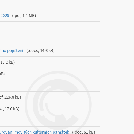
 2026
.pdf, 1.1 MB
ího pojištění
.docx, 14.6 kB
 15.2 kB
kB
df, 226.8 kB
sx, 17.6 kB
taurování movitých kulturních památek
.doc, 51 kB