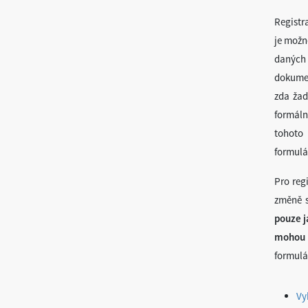
Registr
je možn
daných 
dokumen
zda žad
formál
tohoto 
formulá
Pro reg
změně s
pouze j
mohou b
formulá
Vy