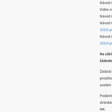
Návod n
Video-n
Návod n
Návod n
19315.p
Návod n
19314.p
Na zákl
žádoste
Žádosti
prostře
uveden 
Podáním
stránk
MK.