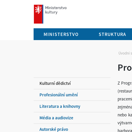
mkcr.cz
MINISTERSTVO
STRUKTURA
Úvodní 
Pro
Z Progr
Kulturní dědictví
(restau
Profesionální umění
pracemi
Literatura a knihovny
zejména
nebo ka
Média a audiovize
výtvar
Autorské právo
barbora