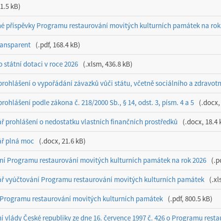
21.5 kB
é příspěvky Programu restaurování movitých kulturních památek na rok
ansparent
.pdf, 168.4 kB
 státní dotaci v roce 2026
.xlsm, 436.8 kB
prohlášení o vypořádání závazků vůči státu, včetně sociálního a zdravotn
rohlášení podle zákona č. 218/2000 Sb., § 14, odst. 3, písm. 4 a 5
.docx,
ř prohlášení o nedostatku vlastních finančních prostředků
.docx, 18.4 
ř plná moc
.docx, 21.6 kB
ní Programu restaurování movitých kulturních památek na rok 2026
.p
ř vyúčtování Programu restaurování movitých kulturních památek
.xl
Programu restaurování movitých kulturních památek
.pdf, 800.5 kB
í vlády České republiky ze dne 16. července 1997 č. 426 o Programu res