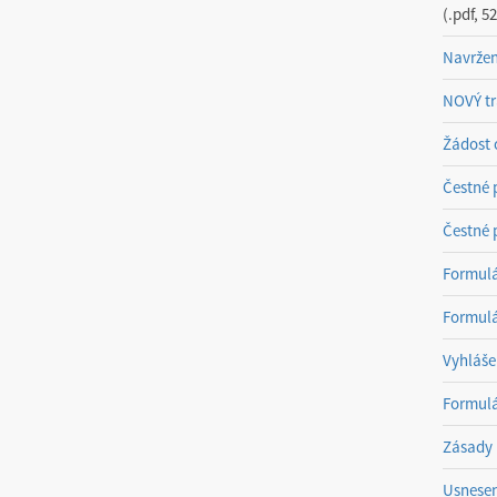
.pdf, 5
Navržen
NOVÝ tr
Žádost o
Čestné 
Čestné p
Formulá
Formulá
Vyhláše
Formulá
Zásady 
Usnesen