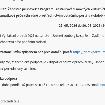
027: Žádosti o příspěvek z Programu restaurování movitých kulturních
amátkové péče výhradně prostřednictvím dotačního portálu v období 
27. 05. 2026 do 30. 06. 2026 (2
xt Vyhlášení pro rok 2027 naleznete níže mezi soubory ke stažení. Žádám
ného textu před podáním žádosti.
 zaslané jiným způsobem než přes dotační portál
https://dpmkportal.m
ujeme, že technická podpora je k dispozici pouze v pracovní dny. Dopo
 na poslední dny termínu.
cká podpora
 doba pondělí až pátek 8.00 až 17.00 hod tel.: +420 841 135 135 email:
ho
pro žadatele