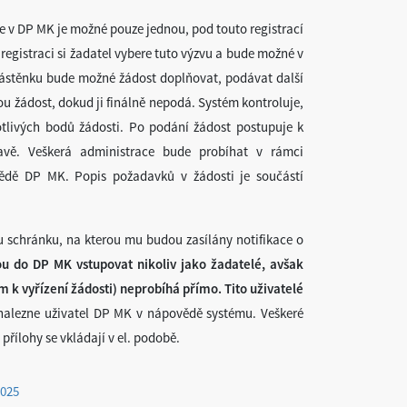
e v DP MK je možné pouze jednou, pod touto registrací
 registraci si žadatel vybere tuto výzvu a bude možné v
 nástěnku bude možné žádost doplňovat, podávat další
 žádost, dokud ji finálně nepodá. Systém kontroluje,
otlivých bodů žádosti. Po podání žádost postupuje k
ravě. Veškerá administrace bude probíhat v rámci
ědě DP MK. Popis požadavků v žádosti je součástí
u schránku, na kterou mu budou zasílány notifikace o
ou do DP MK vstupovat nikoliv jako žadatelé, avšak
k vyřízení žádosti) neprobíhá přímo. Tito uživatelé
alezne uživatel DP MK v nápovědě systému. Veškeré
řílohy se vkládají v el. podobě.
2025