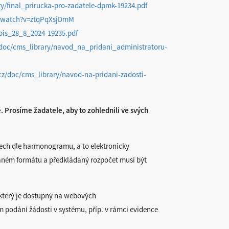
ry/final_prirucka-pro-zadatele-dpmk-19234.pdf
/watch?v=ztqPqXsjDmM
pis_28_8_2024-19235.pdf
/doc/cms_library/navod_na_pridani_administratoru-
cz/doc/cms_library/navod-na-pridani-zadosti-
Prosíme žadatele, aby to zohlednili ve svých
nech dle harmonogramu, a to elektronicky
aném formátu a předkládaný rozpočet musí být
 který je dostupný na webových
m podání žádosti v systému, příp. v rámci evidence