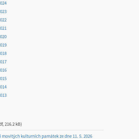
2024
2023
2022
2021
2020
2019
2018
2017
2016
2015
2014
2013
df, 216.2 kB
í movitých kulturních památek ze dne 11. 5. 2026