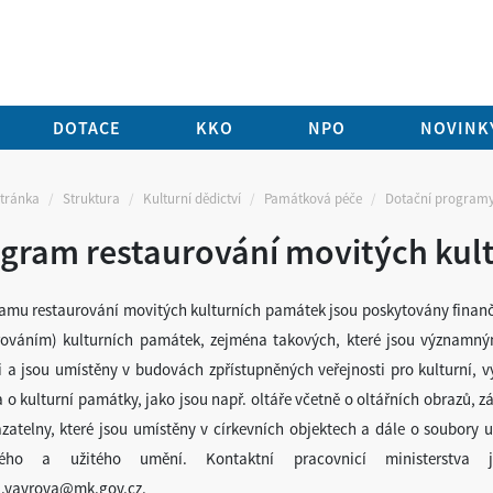
DOTACE
KKO
NPO
NOVINKY
stránka
Struktura
Kulturní dědictví
Památková péče
Dotační program
gram restaurování movitých kul
amu restaurování movitých kulturních památek jsou poskytovány finan
rováním) kulturních památek, zejména takových, které jsou významn
 a jsou umístěny v budovách zpřístupněných veřejnosti pro kulturní, 
 o kulturní památky, jako jsou např. oltáře včetně o oltářních obrazů, zá
zatelny, které jsou umístěny v církevních objektech a dále o soubory
ného a užitého umění. Kontaktní pracovnicí ministerstva
.vavrova@mk.gov.cz.