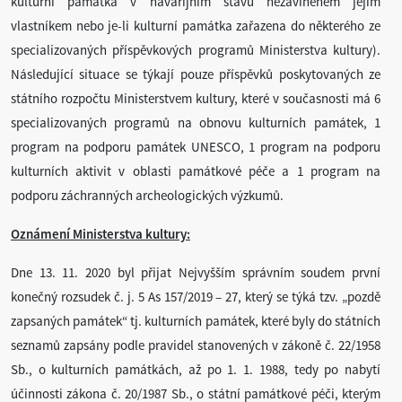
kulturní památka v havarijním stavu nezaviněném jejím
vlastníkem nebo je-li kulturní památka zařazena do některého ze
specializovaných příspěvkových programů Ministerstva kultury).
Následující situace se týkají pouze příspěvků poskytovaných ze
státního rozpočtu Ministerstvem kultury, které v současnosti má 6
specializovaných programů na obnovu kulturních památek, 1
program na podporu památek UNESCO, 1 program na podporu
kulturních aktivit v oblasti památkové péče a 1 program na
podporu záchranných archeologických výzkumů.
Oznámení Ministerstva kultury:
Dne 13. 11. 2020 byl přijat Nejvyšším správním soudem první
konečný rozsudek č. j. 5 As 157/2019 – 27, který se týká tzv. „pozdě
zapsaných památek“ tj. kulturních památek, které byly do státních
seznamů zapsány podle pravidel stanovených v zákoně č. 22/1958
Sb., o kulturních památkách, až po 1. 1. 1988, tedy po nabytí
účinnosti zákona č. 20/1987 Sb., o státní památkové péči, kterým