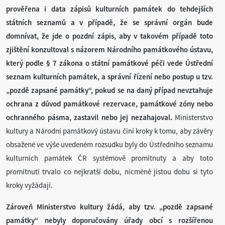
prověřena i data zápisů kulturních památek do tehdejších
státních seznamů a v případě, že se správní orgán bude
domnívat, že jde o pozdní zápis, aby v takovém případě toto
zjištění konzultoval s názorem Národního památkového ústavu,
který podle § 7 zákona o státní památkové péči vede Ústřední
seznam kulturních památek, a správní řízení nebo postup u tzv.
„pozdě zapsané památky“, pokud se na daný případ nevztahuje
ochrana z důvod památkové rezervace, památkové zóny nebo
ochranného pásma, zastavil nebo jej nezahajoval.
Ministerstvo
kultury a Národní památkový ústavu činí kroky k tomu, aby závěry
obsažené ve výše uvedeném rozsudku byly do Ústředního seznamu
kulturních památek ČR systémově promítnuty a aby toto
promítnutí trvalo co nejkratší dobu, nicméně jistou dobu si tyto
kroky vyžádají.
Zároveň Ministerstvo kultury žádá, aby tzv. „pozdě zapsané
památky“ nebyly doporučovány úřady obcí s rozšířenou