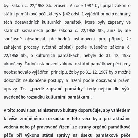
byl zákon č. 22/1958 Sb. zrušen. V roce 1987 byl přijat zákon o
státní památkové péči, který v § 42 odst. 1 vyjádřil princip ochrany
těch dosavadních kulturních památek, které byly zapsány ve
státních seznamech podle zákona č. 22/1958 Sb., aniž by ale
současně obsahoval přechodná ustanovení pro případ, že
zahájené procesy (včetně zápisů) podle rušeného zákona č.
22/1958 Sb., o kulturních památkách, nebyly do 31. 12. 1987
ukončeny. Žádné ustanovení zákona o státní památkové péči tedy
neobsahovalo vyjádření principu, že by po 31. 12. 1987 bylo možné
dokončit neukončené postupy a řízení podle dosavadní právní
úpravy. Tzv.
„pozdě zapsané památky“ tedy nejsou dle výše
uvedeného rozsudku
kulturními památkami.
V této souvislosti Ministerstvo kultury doporučuje, aby vzhledem
k výše zmíněnému rozsudku v této věci byla pro aktuálně
vedená nebo připravovaná řízení ze strany orgánů památkové
péče při výkonu státní správy na úseku památkové péče