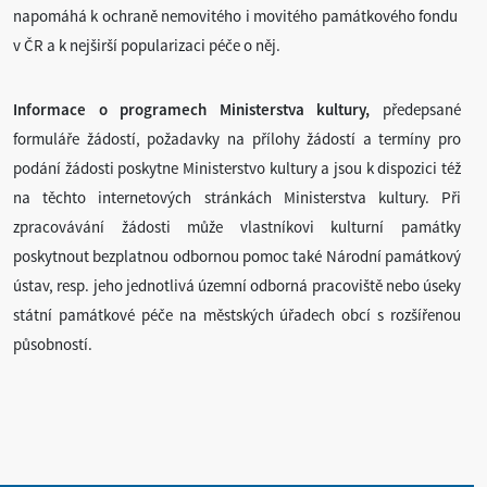
napomáhá k ochraně nemovitého i movitého památkového fondu
v ČR a k nejširší popularizaci péče o něj.
Informace o programech Ministerstva kultury,
předepsané
formuláře žádostí, požadavky na přílohy žádostí a termíny pro
podání žádosti poskytne Ministerstvo kultury a jsou k dispozici též
na těchto internetových stránkách Ministerstva kultury. Při
zpracovávání žádosti může vlastníkovi kulturní památky
poskytnout bezplatnou odbornou pomoc také Národní památkový
ústav, resp. jeho jednotlivá územní odborná pracoviště nebo úseky
státní památkové péče na městských úřadech obcí s rozšířenou
působností.