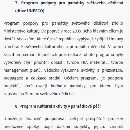
7. Program podpory pro památky světového dědictví
(dříve UNESCO)
Program podpory pro památky světového dědictví zřídilo
Ministerstvo kultury ČR poprvé v roce 2008. Jeho hlavním cílem je
dostát závazkům, které České republice vyplývají z přijetí Úmluvy
o ochraně světového kulturního a přírodního dědictví. V rámci
zásad pro čerpání finančních prostředků z tohoto programu byly
vytvořeny čtyři prioritní oblasti: tvroba HIA mateirálu, tvorba
management plánů, vědecko-výzkumné aktivity a prezentace,
propagace a edukace statků. Účelem programu je podpora
projektů, které rozvíjí hodnotu památky, pro kterou byla
zapsána na Seznam světového dědictví.
8. Program Kulturní aktivity v památkové péči
Umožňuje finančně podporovat veřejně prospěšné projekty
předložené spolky, popř. dalšími subjekty, jejichž činnost